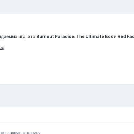
идаемых игр, это
Burnout Paradise: The Ultimate Box
и
Red Fac
ает данную страницу