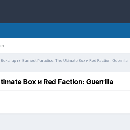
ры
Бокс-арты Burnout Paradise: The Ultimate Box и Red Faction: Guerrilla
imate Box и Red Faction: Guerrilla