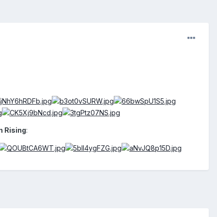
n Rising
: