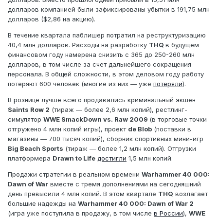
долларов компанией были зафиксированы убытки в 191,75 млн
долларов ($2,86 на акцию).
В течение квартала паблишер потратил на реструктуризацию
40,4 млн долларов. Расходы на разработку
THQ
в будущем
финансовом году намерена снизить с 365 до 250-260 млн
долларов, в том числе за счет дальнейшего сокращения
персонала. В общей сложности, в этом деловом году работу
потеряют 600 человек (многие из них — уже
потеряли
).
В рознице лучше всего продавались криминальный экшен
Saints Row 2
(тираж — более 2,6 млн копий), рестлинг-
симулятор
WWE SmackDown vs. Raw 2009
(в торговые точки
отгружено 4 млн копий игры), проект
de Blob
(поставки в
магазины — 700 тысяч копий), сборник спортивных мини-игр
Big Beach Sports
(тираж — более 1,2 млн копий). Отгрузки
платформера
Drawn to Life
достигли
1,5 млн копий.
Продажи стратегии в реальном времени
Warhammer 40 000:
Dawn of War
вместе с тремя дополнениями на сегодняшний
день превысили 4 млн копий. В этом квартале
THQ
возлагает
большие надежды на
Warhammer 40 000: Dawn of War 2
(игра уже поступила в продажу, в том числе
в России
),
WWE