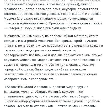
современных «гаджетов», в том числе оружия), Николо
Макиавелли (автор бессмертного «Государя» обучит героя
тактике, вероятно, тактике успешных переговоров) и Лоренцо
Медичи (в сюжете игры найдет отражение неудавшаяся
попытка покушения на него). Прочие исторические персонажи
— Катерина Сфорца, папа римский Александр VI.
Значительные изменения, по словам Ubisoft Montreal, стоит
ожидать и в игровой механике. Во-первых, герой научится
плавать, во-вторых, лучше перескакивать с крыши на крышу и
скрываться среди простых жителей, в-третьих,
обезоруживать противника и дальше сражаться с ним его же
оружием. Обновится модель отношения жителей тосканских
земель к герою; для того, чтобы не привлекать внимание
городской стражи, Эцио придется убивать излишне
разговорчивых свидетелей или срывать плакаты со своим
изображением с городских стен.
В Assassin's Creed 2 заявлены десятки видов оружия
(кинжалы, мечи, алебарды, булавы), каждое — со
специальным ударом, при этом разработчики обещают и
широкий набор ударов и захватов голыми руками. К услугам
закованных в латы стражников — тяжелые мечи и топоры,