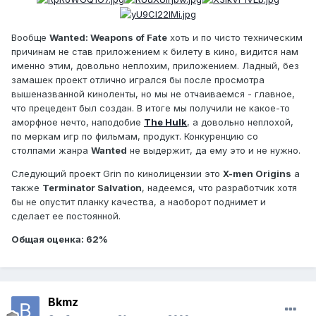
Вообще
Wanted: Weapons of Fate
хоть и по чисто техническим
причинам не став приложением к билету в кино, видится нам
именно этим, довольно неплохим, приложением. Ладный, без
замашек проект отлично игрался бы после просмотра
вышеназванной киноленты, но мы не отчаиваемся - главное,
что прецедент был создан. В итоге мы получили не какое-то
аморфное нечто, наподобие
The Hulk
, а довольно неплохой,
по меркам игр по фильмам, продукт. Конкуренцию со
столпами жанра
Wanted
не выдержит, да ему это и не нужно.
Следующий проект Grin по кинолицензии это
X-men Origins
а
также
Terminator Salvation
, надеемся, что разработчик хотя
бы не опустит планку качества, а наоборот поднимет и
сделает ее постоянной.
Общая оценка: 62%
Bkmz