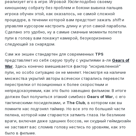
реализует его в игре. Игровой
Уэсли
подобно своему
киношному собрату без проблем и боязни вывиха пальцев
игрока обучен этой, как оказалось, не самой сложной
процедуре, в течении которой вам предстоит зажать
shift
и
управляя курсором настроить длину и угол самой параболы.
Сделано это удобно, ну а самые смачные моменты полета
пули в голову вам покажут камерой, безукоризненно
следующей за снарядом.
Сам же экшен стандартен для современных
TPS
представляет из себя серую трубу с укрытиями а-ля
Gears of
War
. Здесь конечно вмешивается фактор "искривленной"
пули, но особо ситуацию он не меняет. Несмотря на наличие
множества укрытий авторы всячески старались перевести
перестрелки от позиционных к более скоростным и
непредсказуемым, как это было завещано фильмом. В итоге
должен был получиться этакий симбиоз
Gears of War
, с его
тактическими посиделками, и
The Club
, в котором как вы
помните нас подгонял таймер. Но все это по большей части
пелена, которой нам стараются затмить глаза. Ни безликие
враги, включая даже здешних боссов, ни скудный геймдизайн
не заставят вас сломив голову нестись по уровням, как это
было в фильме.