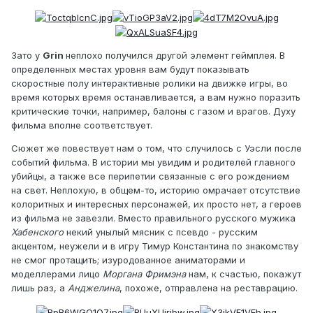
Зато у
Grin
неплохо получился другой элемент геймплея. В
определенных местах уровня вам будут показывать
скоростные полу интерактивные ролики на движке игры, во
время которых время останавливается, а вам нужно поразить
критические точки, например, балоны с газом и врагов. Духу
фильма вполне соответствует.
Сюжет же повествует нам о том, что случилось с Уэсли после
событий фильма. В истории мы увидим и родителей главного
убийцы, а также все перипетии связанные с его рождением
на свет. Неплохую, в общем-то, историю омрачает отсутствие
колоритных и интересных персонажей, их просто нет, а героев
из фильма не завезли. Вместо правильного русского мужика
Хабенского
некий унылый мясник с псевдо - русским
акцентом, неужели и в игру Тимур Константина по знакомству
не смог протащить; изуродованное аниматорами и
моделлерами лицо
Моргана Фримэна
нам, к счастью, покажут
лишь раз, а
Анджелина
, похоже, отправлена на реставрацию.