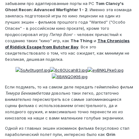
забываем про адаптированные порты на PC
Tom Clancy's
Ghost Recon: Advanced Warfighter 1 - 2
. Именно эта команда
занялась подготовкой игры по кино лицензии на один из
лучших экшен - фильмов прошлого года "Wanted" ("Особо
Опасен" - в российском кино прокате), кроме того
продюссировал игру
Питер Вонг
- человек причастный к
созданию таких "кино" игр, как
The Thing
и
The Chronicles
of Riddick Escape from Butcher Bay
. Все это
свидетельствовало о том, что нас ожидает, как минимум не
безликая, дешевая поделка.
Если подумать, то на самом деле передать геймплейно фильм
Тимура Бекмамбетова
довольно таки легко, достаточно
внимательно пересмотреть все самые запоминающиеся
сцены фильма с использованием огнестрельного, да и
холодного оружия, и максимально точно перенести их из
кинозалов на наши с вами маленькие голубые экранчики.
Одной из главных экшен изюминок фильма безусловно стал
параболический полет пули, интересно было как
Grin