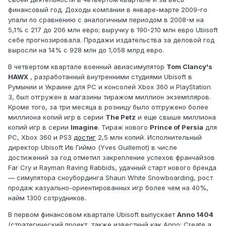
финансовый год. Доходы компании в январе-марте 2009-го
упали по сравнению с аналогичным периодом в 2008-м на
5,1% с 217 до 206 млн евро; выручку в 190-210 млн евро Ubisoft
себе прогнозировала. Продажи издательства за деловой год
выросли на 14% с 928 млн до 1,058 млрд евро.
В четвертом квартале военный авиасимулятор
Tom Clancy's
HAWX
, разработанный внутренними студиями Ubisoft в
Румынии и Украине для PC и консолей Xbox 360 и PlayStation
3, был отгружен в магазины тиражом миллион экземпляров.
Кроме того, за три месяца в розницу было отгружено более
миллиона копий игр в серии
The Petz
и еще свыше миллиона
копий игр в серии
Imagine
. Тираж нового
Prince of Persia
для
PC, Xbox 360 и PS3
достиг
2,5 млн копий. Исполнительный
директор Ubisoft Ив Гиймо (Yves Guillemot) в числе
достижений за год отметил закрепление успехов франчайзов
Far Cry и Rayman Raving Rabbids, удачный старт нового бренда
— симулятора сноубординга Shaun White Snowboarding, рост
продаж казуально-ориентированных игр более чем на 40%,
найм 1300 сотрудников.
В первом финансовом квартале Ubisoft выпускает
Anno 1404
(стратегический проект, также известный как Anno: Create a