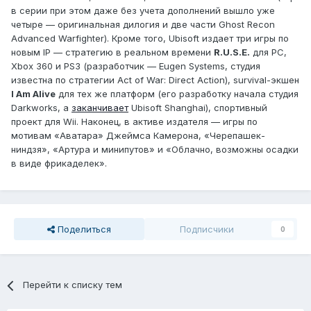
в серии при этом даже без учета дополнений вышло уже
четыре — оригинальная дилогия и две части Ghost Recon
Advanced Warfighter). Кроме того, Ubisoft издает три игры по
новым IP — стратегию в реальном времени
R.U.S.E.
для PC,
Xbox 360 и PS3 (разработчик — Eugen Systems, студия
известна по стратегии Act of War: Direct Action), survival-экшен
I Am Alive
для тех же платформ (его разработку начала студия
Darkworks, а
заканчивает
Ubisoft Shanghai), спортивный
проект для Wii. Наконец, в активе издателя — игры по
мотивам «Аватара» Джеймса Камерона, «Черепашек-
ниндзя», «Артура и минипутов» и «Облачно, возможны осадки
в виде фрикаделек».
Поделиться
Подписчики
0
Перейти к списку тем