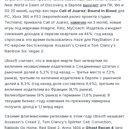
New World и Dawn of Discovery, в Европе
выходит
для ПК, Wii и
DS 25 июня), шутер-вестерн
Call of Juarez: Bound In Blood
для
PC, Xbox 360 и PS3 (европейский релиз проекта студии
Techland, приквела Call of Juarez,
намечен
на 3 июля), новые
игры под марками Imagine, Petz, MyCoach. Издатель ожидает
снижения доходов в первом квартале на 44%: год назад
спросом в это время пользовались Haze для PlayStation 3 и
PC-версии бестселлеров Assassin's Creed и Tom Clancy's
Rainbow Six: Vegas 2.
Ubisoft считает, что в январе-марте был четвертым по
величине независимым издателем в Соединенных Штатах с
рыночной долей в 5,2% (год назад — третье место и 7,2%
рынка), третьим по величине издателем в Европе с рыночной
долей в 8,3% (год назад доля составляла 9,6%), третьим по
величине издателем во Франции (8,1% рынка),
Великобритании (9% рынка) и Германии (7,6% рынка). В
текущем бизнес-году компания по-прежнему намерена
получить доход в 1,1 млрд евро.
Своими флагманскими релизами в этом году Ubisoft называет
Assassin's Creed 2, Tom Clancy's Splinter Cell: Conviction,
Rabbids Go Home, Red Steel 2, Anno 1404 и
Ghost Recon 4
(игр