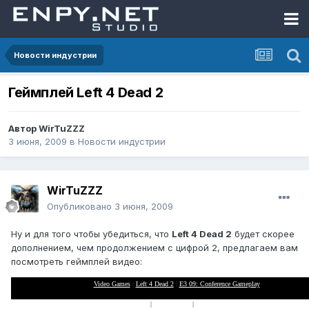
Новости индустрии
Геймплей Left 4 Dead 2
Автор
WirTuZZZ
3 июня, 2009
в
Новости индустрии
WirTuZZZ
Опубликовано
3 июня, 2009
Ну и для того чтобы убедиться, что
Left 4 Dead 2
будет скорее
дополнением, чем продолжением с цифрой 2, предлагаем вам
посмотреть геймплей видео:
Video Games
|
Left 4 Dead 2
|
E3 09: Conference Gameplay
XBox 360
|
Playstation 3
|
Nintendo Wii