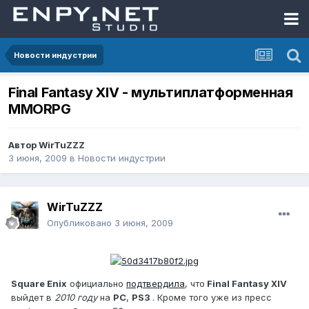
Новости индустрии
Final Fantasy XIV - мультиплатформенная
MMORPG
Автор
WirTuZZZ
3 июня, 2009
в
Новости индустрии
WirTuZZZ
Опубликовано
3 июня, 2009
Square Enix
официально
подтвердила
, что
Final Fantasy XIV
выйдет в
2010 году
на
PC
,
PS3
. Кроме того уже из пресс