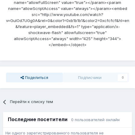
name="allowFullScreen" value="true"></param><param
name="allowScriptAccess" value="always"></param><embed
src="http://www.youtube.com/watch?
v=GulOd7UGg0A&rel=0&color1=0xb1b1b1&color2=0xcfcfcf&hl=en
&feature=player_embedded&fs=1" type="application/x-
shockwave-flash" allowfullscreen="true"
allowScriptAccess="always" width="425" height="344">
</embed></object>
Поделиться
Подписчики
0
Перейти к списку тем
Последние посетители
0 пользователей онлайн
Ни одного зарегистрированного пользователя не