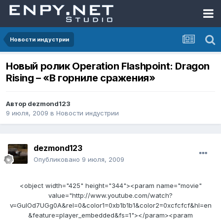
Новости индустрии
Новый ролик Operation Flashpoint: Dragon
Rising – «В горниле сражения»
Автор
dezmond123
9 июля, 2009
в
Новости индустрии
dezmond123
Опубликовано
9 июля, 2009
<object width="425" height="344"><param name="movie"
value="http://www.youtube.com/watch?
v=GulOd7UGg0A&rel=0&color1=0xb1b1b1&color2=0xcfcfcf&hl=en
&feature=player_embedded&fs=1"></param><param