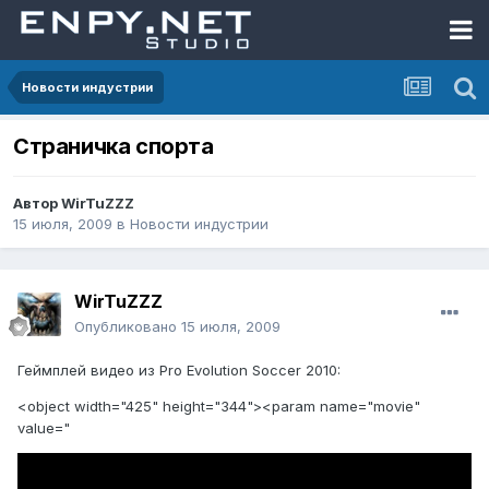
Новости индустрии
Страничка спорта
Автор
WirTuZZZ
15 июля, 2009
в
Новости индустрии
WirTuZZZ
Опубликовано
15 июля, 2009
Геймплей видео из Pro Evolution Soccer 2010:
<object width="425" height="344"><param name="movie"
value="