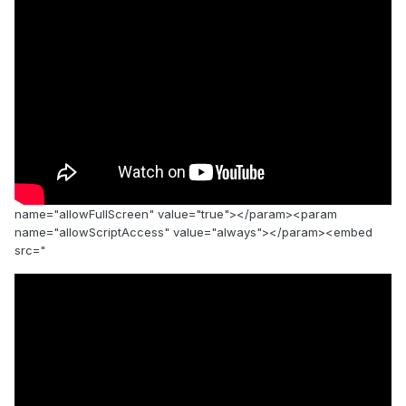
name="allowFullScreen" value="true"></param><param
name="allowScriptAccess" value="always"></param><embed
src="