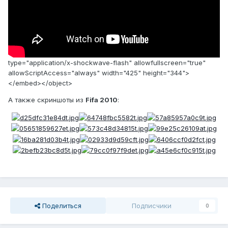
type="application/x-shockwave-flash" allowfullscreen="true"
allowScriptAccess="always" width="425" height="344">
</embed></object>
А также скриншоты из
Fifa 2010
:
Поделиться
Подписчики
0