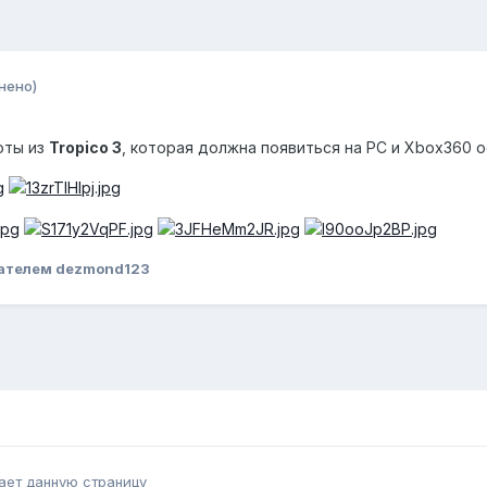
нено)
оты из
Tropico 3
, которая должна появиться на PC и Xbox360 о
ателем dezmond123
ает данную страницу