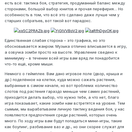
есть всё: тактика боя, стратегия, продуманный баланс между
сторонами, большой выбор юнитов и прочая перефирия… Но
особенность в том, что всё это сделано даже лучше чем у
старших собратьев, вот такой вот парадокс.
Единственная слабая сторона – это графика, но это
обосновывается жанром. Музыка отлично вписывается в игру,
а озвучка зомби просто на высоте. Управление сведено к
минимуму – в течении всей игры вам вряд ли понадобится
что-то ещё, кроме мыши.
Немного о геймплее. Вам дано игровое поле (двор, крыша и
др.) поделённое на клетки, куда можно сажать растения,
выбранные в самом начале, но вот проблема: количество
слотов под растения гараздо меньше чем самих растений,
приходится делать выбор, что нужно тебе, а что нет, благо
игра показывает, какие зомби нам встретятся на уровне. Тем
сымым, мы вырабатываем личную тактику ведения боя, у нас
появляются предпочтения среди растений, которых очень
много. По ходу игры вам будут попадаться мини-игры, такие
как боулинг, разбивание ваз и др., но они скорее служат для