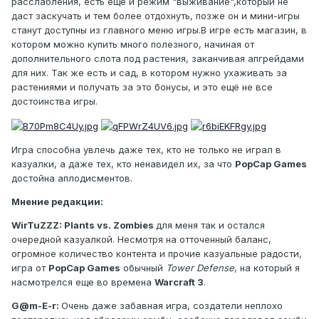
расслабления, есть ещё и режим "выживание",который не
даст заскучать и тем более отдохнуть, позже он и мини-игры
станут доступны из главного меню игры.В игре есть магазин, в
котором можно купить много полезного, начиная от
дополнительного слота под растения, заканчивая апгрейдами
для них. Так же есть и сад, в котором нужно ухаживать за
растениями и получать за это бонусы, и это ещё не все
достоинства игры.
Игра способна увлечь даже тех, кто не только не играл в
казуалки, а даже тех, кто ненавидел их, за что
PopCap Games
достойна аплодисментов.
Мнение редакции:
WirTuZZZ: Plants vs. Zombies
для меня так и остался
очередной казуалкой. Несмотря на отточенный баланс,
огромное количество контента и прочие казуальные радости,
игра от
PopCap Games
обычный
Tower Defense
, на который я
насмотрелся еще во времена
Warcraft 3
.
G@m-E-r:
Очень даже забавная игра, создатели неплохо