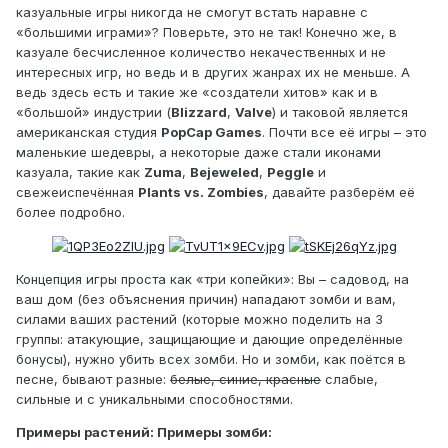
казуальные игры никогда не смогут встать наравне с
«большими играми»? Поверьте, это не так! Конечно же, в
казуале бесчисленное количество некачественных и не
интересных игр, но ведь и в других жанрах их не меньше. А
ведь здесь есть и такие же «создатели хитов» как и в
«большой» индустрии (
Blizzard
,
Valve
) и таковой является
американская студия
PopCap Games
. Почти все её игры – это
маленькие шедевры, а некоторые даже стали иконами
казуала, такие как
Zuma
,
Bejeweled
,
Peggle
и
свежеиспечённая
Plants vs. Zombies
, давайте разберём её
более подробно.
Концепция игры проста как «три копейки»: Вы – садовод, на
ваш дом (без объяснения причин) нападают зомби и вам,
силами ваших растений (которые можно поделить на 3
группы: атакующие, защищающие и дающие определённые
бонусы), нужно убить всех зомби. Но и зомби, как поётся в
песне, бывают разные:
белые, синие, красные
слабые,
сильные и с уникальными способностями.
Примеры растений:
Примеры зомби: