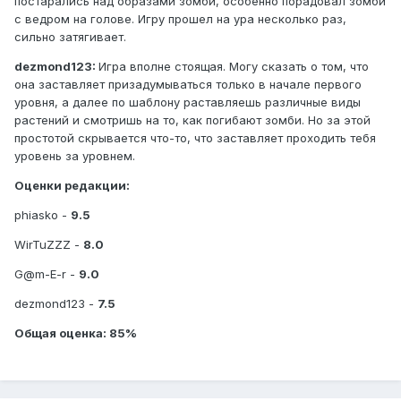
постарались над образами зомби, особенно порадовал зомби
с ведром на голове. Игру прошел на ура несколько раз,
сильно затягивает.
dezmond123:
Игра вполне стоящая. Могу сказать о том, что
она заставляет призадумываться только в начале первого
уровня, а далее по шаблону раставляешь различные виды
растений и смотришь на то, как погибают зомби. Но за этой
простотой скрывается что-то, что заставляет проходить тебя
уровень за уровнем.
Оценки редакции:
phiasko -
9.5
WirTuZZZ -
8.0
G@m-E-r -
9.0
dezmond123 -
7.5
Общая оценка:
85%