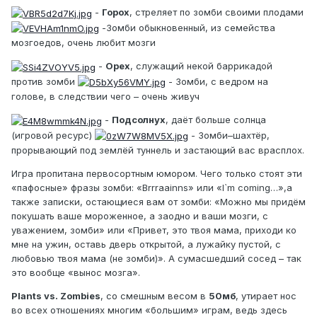
-
Горох
, стреляет по зомби своими плодами
-Зомби обыкновенный, из семейства
мозгоедов, очень любит мозги
-
Орех
, служащий некой баррикадой
против зомби
- Зомби, с ведром на
голове, в следствии чего – очень живуч
-
Подсолнух
, даёт больше солнца
(игровой ресурс)
- Зомби–шахтёр,
прорывающий под землёй туннель и застающий вас врасплох.
Игра пропитана первосортным юмором. Чего только стоят эти
«пафосные» фразы зомби: «Brrraainns» или «I`m coming…»,а
также записки, остающиеся вам от зомби: «Можно мы придём
покушать ваше мороженное, а заодно и ваши мозги, с
уважением, зомби» или «Привет, это твоя мама, приходи ко
мне на ужин, оставь дверь открытой, а лужайку пустой, с
любовью твоя мама (не зомби)». А сумасшедший сосед – так
это вообще «вынос мозга».
Plants vs. Zombies
, со смешным весом в
50мб
, утирает нос
во всех отношениях многим «большим» играм, ведь здесь