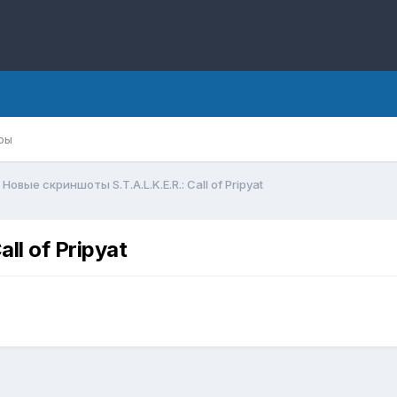
ры
Новые скриншоты S.T.A.L.K.E.R.: Call of Pripyat
ll of Pripyat