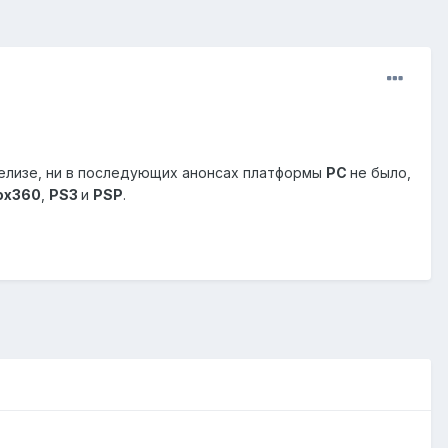
 релизе, ни в последующих анонсах платформы
PC
не было,
ox360
,
PS3
и
PSP
.