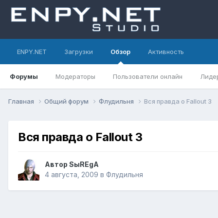
ENPY.NET
Загрузки
Обзор
Активность
Форумы
Модераторы
Пользователи онлайн
Лиде
Главная
Общий форум
Флудильня
Вся правда о Fallout 3
Вся правда о Fallout 3
Автор
SыREgA
4 августа, 2009
в
Флудильня