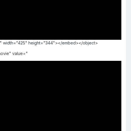
ays" width="425" height="344"></embed></object>
ovie" value="