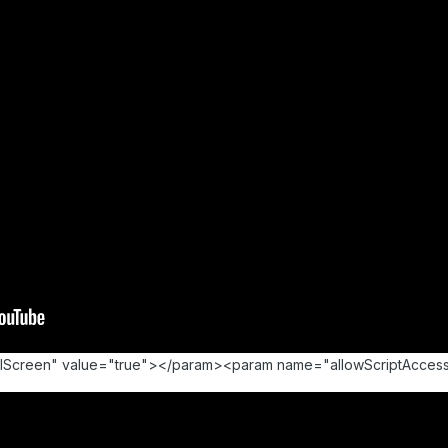
llScreen" value="true"></param><param name="allowScriptAcce