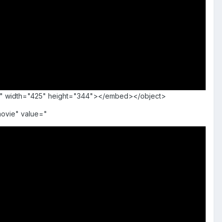
ays" width="425" height="344"></embed></object>
ovie" value="