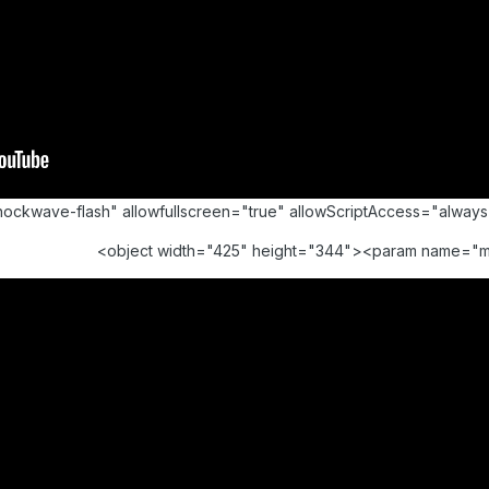
shockwave-flash" allowfullscreen="true" allowScriptAccess="alw
<object width="425" height="344"><param name="m