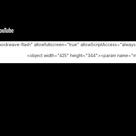
shockwave-flash" allowfullscreen="true" allowScriptAccess="alw
<object width="425" height="344"><param name="m