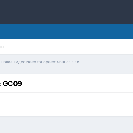
ры
Новое видео Need for Speed: Shift с GC09
 с GC09