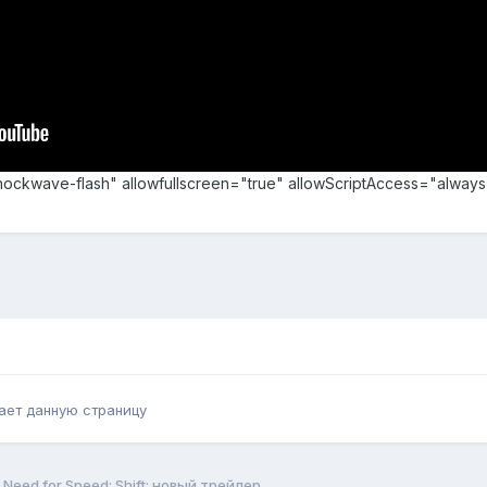
shockwave-flash" allowfullscreen="true" allowScriptAccess="alw
ает данную страницу
Need for Speed: Shift: новый трейлер