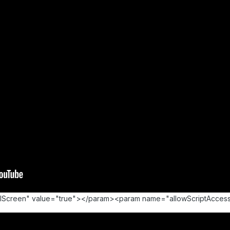
llScreen" value="true"></param><param name="allowScriptAcce