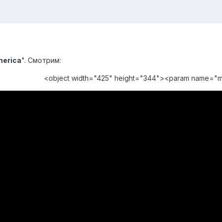
merica
". Смотрим:
<object width="425" height="344"><param name="m