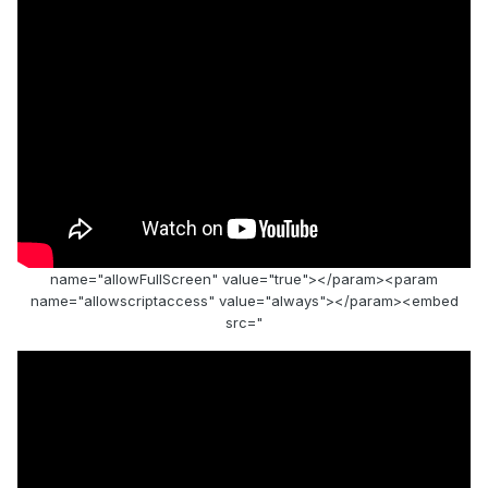
name="allowFullScreen" value="true"></param><param
name="allowscriptaccess" value="always"></param><embed
src="