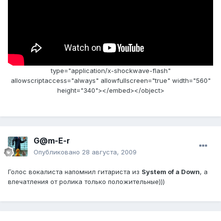
type="application/x-shockwave-flash"
allowscriptaccess="always" allowfullscreen="true" width="560"
height="340"></embed></object>
G@m-E-r
Опубликовано
28 августа, 2009
Голос вокалиста напомнил гитариста из
System of a Down
, а
впечатления от ролика только положительные)))