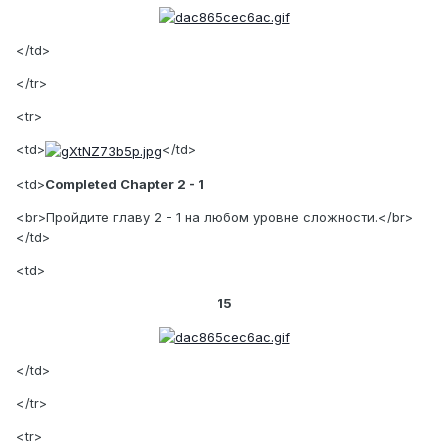
</td>
</tr>
<tr>
<td>
</td>
<td>
Completed Chapter 2 - 1
<br>Пройдите главу 2 - 1 на любом уровне сложности.</br>
</td>
<td>
15
</td>
</tr>
<tr>