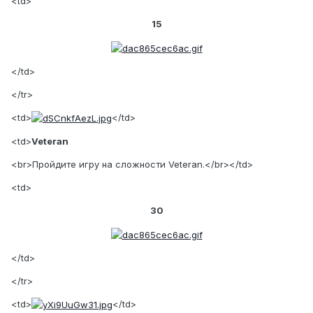
<td>
15
</td>
</tr>
<td>
</td>
<td>
Veteran
<br>Пройдите игру на сложности Veteran.</br></td>
<td>
30
</td>
</tr>
<td>
</td>