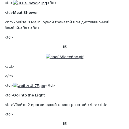
<td>
</td>
<td>
Meat Shower
<br>Убейте 3 Majini одной гранатой или дистанционной
бомбой.</br></td>
<td>
15
</td>
</tr>
<td>
</td>
<td>
Go into the Light
<br>Убейте 2 врагов одной флеш гранатой.</br></td>
<td>
15