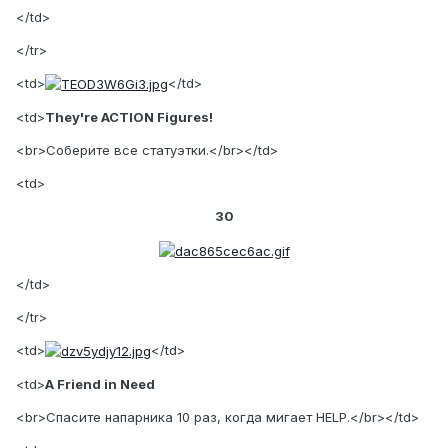
</td>
</tr>
<td>
</td>
<td>
They're ACTION Figures!
<br>Соберите все статуэтки.</br></td>
<td>
30
</td>
</tr>
<td>
</td>
<td>
A Friend in Need
<br>Спасите напарника 10 раз, когда мигает HELP.</br></td>