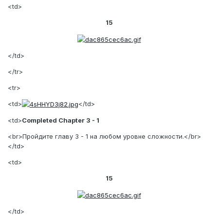
<td>
15
</td>
</tr>
<tr>
<td>
</td>
<td>
Completed Chapter 3 - 1
<br>Пройдите главу 3 - 1 на любом уровне сложности.</br>
</td>
<td>
15
</td>