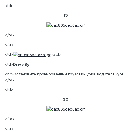
<td>
15
</td>
</tr>
<td>
</td>
<td>
Drive By
<br>Остановите бронированный грузовик убив водителя.</br>
</td>
<td>
30
</td>
</tr>