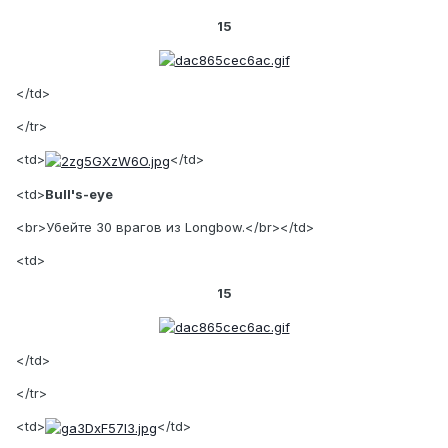
15
</td>
</tr>
<td>
</td>
<td>
Bull's-eye
<br>Убейте 30 врагов из Longbow.</br></td>
<td>
15
</td>
</tr>
<td>
</td>