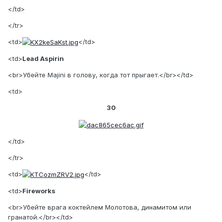
</td>
</tr>
<td>
</td>
<td>
Lead Aspirin
<br>Убейте Majini в голову, когда тот прыгает.</br></td>
<td>
30
</td>
</tr>
<td>
</td>
<td>
Fireworks
<br>Убейте врага коктейлем Молотова, динамитом или
гранатой.</br></td>