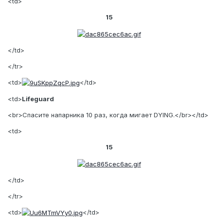
<td>
15
</td>
</tr>
<td>
</td>
<td>
Lifeguard
<br>Спасите напарника 10 раз, когда мигает DYING.</br></td>
<td>
15
</td>
</tr>
<td>
</td>