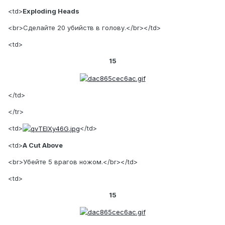
<td>
Exploding Heads
<br>Сделайте 20 убийств в голову.</br></td>
<td>
15
</td>
</tr>
<td>
</td>
<td>
A Cut Above
<br>Убейте 5 врагов ножом.</br></td>
<td>
15