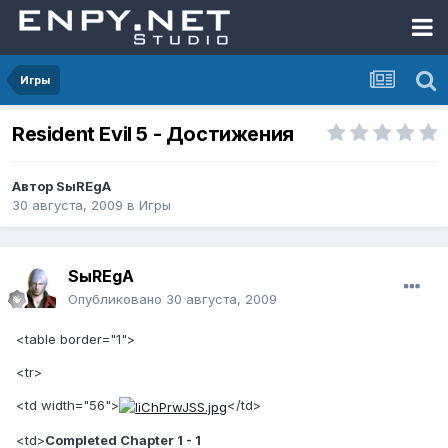
Игры
Resident Evil 5 - Достижения
Автор
SыREgA
30 августа, 2009
в
Игры
SыREgA
Опубликовано
30 августа, 2009
<table border="1">
<tr>
<td width="56">
</td>
<td>
Completed Chapter 1 - 1