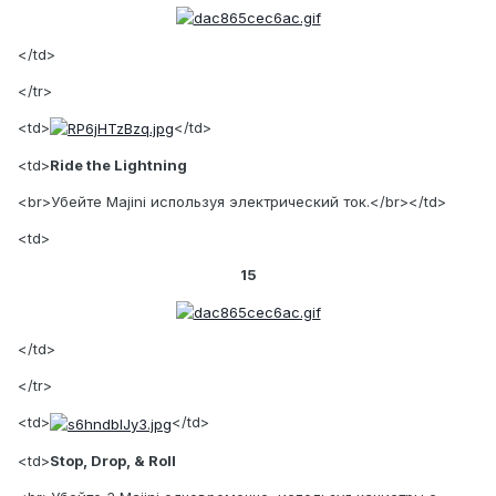
</td>
</tr>
<td>
</td>
<td>
Ride the Lightning
<br>Убейте Majini используя электрический ток.</br></td>
<td>
15
</td>
</tr>
<td>
</td>
<td>
Stop, Drop, & Roll