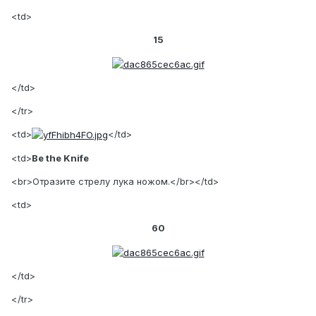
<td>
15
</td>
</tr>
<td>
</td>
<td>
Be the Knife
<br>Отразите стрелу лука ножом.</br></td>
<td>
60
</td>
</tr>