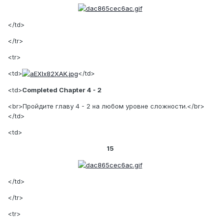
</td>
</tr>
<tr>
<td>
</td>
<td>
Completed Chapter 4 - 2
<br>Пройдите главу 4 - 2 на любом уровне сложности.</br>
</td>
<td>
15
</td>
</tr>
<tr>