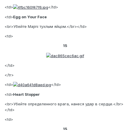
<td>
</td>
<td>
Egg on Your Face
<br>Убейте Majini тухлым яйцом.</br></td>
<td>
15
</td>
</tr>
<td>
</td>
<td>
Heart Stopper
<br>Убейте определенного врага, нанеся удар в сердце.</br>
</td>
<td>
15