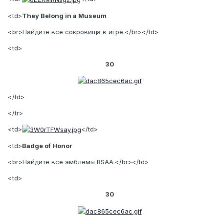
<td>
They Belong in a Museum
<br>Найдите все сокровища в игре.</br></td>
<td>
30
</td>
</tr>
<td>
</td>
<td>
Badge of Honor
<br>Найдите все эмблемы BSAA.</br></td>
<td>
30