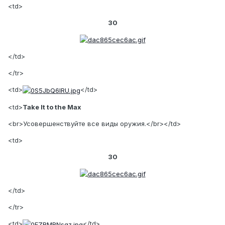
<td>
30
</td>
</tr>
<td>
</td>
<td>
Take It to the Max
<br>Усовершенствуйте все виды оружия.</br></td>
<td>
30
</td>
</tr>
<td>
</td>