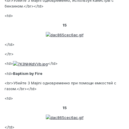
<br>Убейте 3 Majini одновременно, используя канистры с
бензином.</br></td>
<td>
15
</td>
</tr>
<td>
</td>
<td>
Baptism by Fire
<br>Убейте 3 Majini одновременно при помощи емкостей с
газом.</br></td>
<td>
15
</td>