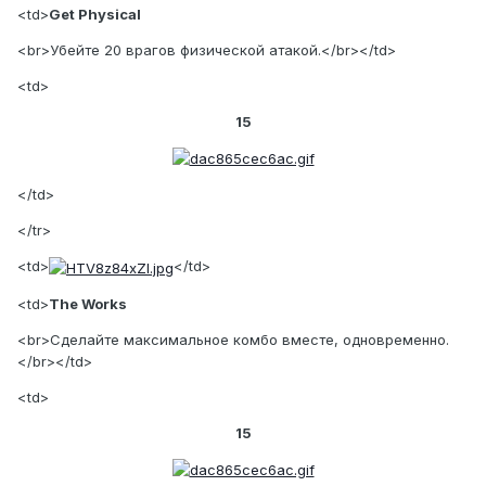
<td>
Get Physical
<br>Убейте 20 врагов физической атакой.</br></td>
<td>
15
</td>
</tr>
<td>
</td>
<td>
The Works
<br>Сделайте максимальное комбо вместе, одновременно.
</br></td>
<td>
15