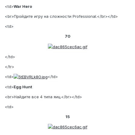
<td>
War Hero
<br>Пройдите игру на сложности Professional.</br></td>
<td>
70
</td>
</tr>
<td>
</td>
<td>
Egg Hunt
<br>Найдите все 4 типа яиц.</br></td>
<td>
15