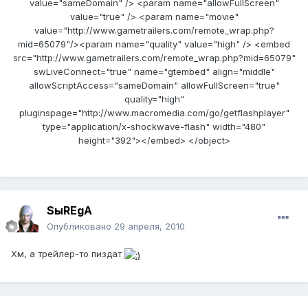
value="sameDomain" /> <param name="allowFullScreen"
value="true" /> <param name="movie"
value="http://www.gametrailers.com/remote_wrap.php?
mid=65079"/><param name="quality" value="high" /> <embed
src="http://www.gametrailers.com/remote_wrap.php?mid=65079"
swLiveConnect="true" name="gtembed" align="middle"
allowScriptAccess="sameDomain" allowFullScreen="true"
quality="high"
pluginspage="http://www.macromedia.com/go/getflashplayer"
type="application/x-shockwave-flash" width="480"
height="392"></embed> </object>
SыREgA
Опубликовано
29 апреля, 2010
Хм, а трейлер-то пиздат