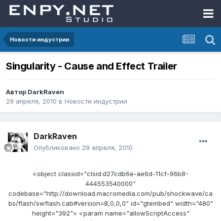
Новости индустрии
Singularity - Cause and Effect Trailer
Автор
DarkRaven
29 апреля, 2010
в
Новости индустрии
DarkRaven
Опубликовано
29 апреля, 2010
<object classid="clsid:d27cdb6e-ae6d-11cf-96b8-
444553540000"
codebase="http://download.macromedia.com/pub/shockwave/ca
bs/flash/swflash.cab#version=8,0,0,0" id="gtembed" width="480"
height="392"> <param name="allowScriptAccess"