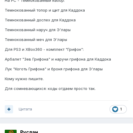
На PC - Темнокованный набор:
Темнокованный топор и щит для Каддока
Темнокованный доспех для Каддока
Темнокованный наруч для Э'лары
Темнокованный меч для Э'лары
Для PS3 и XBox360 - комплект "Грифон":
Арбалет "Зев Грифона" и наручи грифона для Каддока
Лук "Коготь Грифона" и броня грифона для Э'лары
Кому нужно пишите.
Для сомневающихся: коды отдаем просто так.
Цитата
1
Руслан