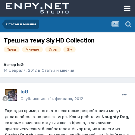
Статьи и мнения
Треш на тему Sly HD Collection
Треш
Мнение
Игры
Sly
Автор
IoG
14 февраля, 2012
в
Статьи и мнения
IoG
Опубликовано
14 февраля, 2012
Еще один пример того, что некоторые разработчики могут
делать абсолютно разные игры. Как и ребята из
Naughty Dog
,
которые начинали с мультяшного Краша, а закончили
приключенческим блокбастером Анчартед, их коллеги из
Sucker Punch
закончили звездновойноподобным Инфеймос, а