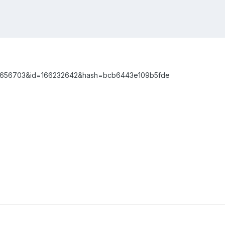
d=3656703&id=166232642&hash=bcb6443e109b5fde