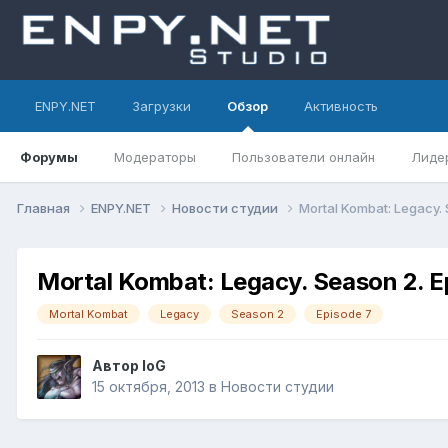
ENPY.NET
Загрузки
Обзор
Активность
Форумы
Модераторы
Пользователи онлайн
Лиде
Главная
ENPY.NET
Новости студии
Mortal Kombat: Legacy.
Mortal Kombat: Legacy. Season 2. E
Mortal Kombat
Legacy
Season 2
Episode 7
Автор
IoG
15 октября, 2013
в
Новости студии