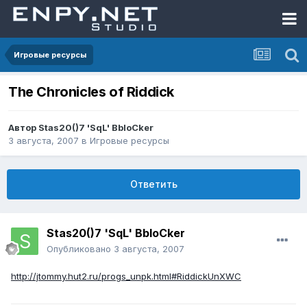
Игровые ресурсы
The Chronicles of Riddick
Автор
Stas20()7 'SqL' BbloCker
3 августа, 2007
в
Игровые ресурсы
Ответить
Stas20()7 'SqL' BbloCker
Опубликовано
3 августа, 2007
http://jtommy.hut2.ru/progs_unpk.html#RiddickUnXWC