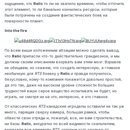
ощущение, что
Relic
то ли не хватило времени, чтобы отточить
этот элемент, то ли банально кончились ресурсы, которые
были потрачены на создание фантастических боев на
поверхности планет.
Into the fire
По всем выше изложенным абзацам можно сделать вывод,
что
Relic
припасли что-то действительно грандиозное, и мы
должны своим описанием взорвать вам этим мозг. Взрывов
не обещаем, но скажем, что создать интересную, а главное
необычную для
RTS
боевку у
Relic
и правда получилось,
безусловно, кому-то компания покажется довольно простой,
да это так, даже на высоком уровне сложности больших
трудностей ваше серое вещество испытывать не будет, но
играть, не смотря ни на что, интересно, а это главное.
От классических
RTS
канадские игроделы оставили не так уж
много, парящая сверху камера, большая рамка, чтобы
обвести свои отряды и, пожалуй, все, ни вам строительства,
ни базы.
Relic
,
аккуратно по всей видимости скальпелем,
вырезали все элементы
RTS
, которые хоть сколько-то