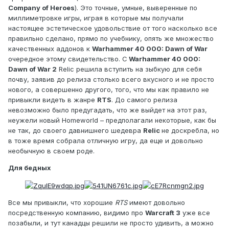
Company of Heroes
). Это точные, умные, выверенные по
миллиметровке игры, играя в которые мы получали
настоящее эстетическое удовольствие от того насколько все
правильно сделано, прямо по учебнику, опять же множество
качественных аддонов к
Warhammer 40 000: Dawn of War
очередное этому свидетельство. С
Warhammer 40 000:
Dawn of War 2
Relic решила вступить на зыбкую для себя
почву, заявив до релиза столько всего вкусного и не просто
нового, а совершенно другого, того, что мы как правило не
привыкли видеть в жанре
RTS
. До самого релиза
невозможно было предугадать, что же выйдет на этот раз,
неужели новый Homeworld – предполагали некоторые, как бы
не так, до своего давнишнего шедевра
Relic
не доскребла, но
в тоже время собрала отличную игру, да еще и довольно
необычную в своем роде.
Для бедных
Все мы привыкли, что хорошие
RTS
имеют довольно
посредственную компанию, видимо про
Warcraft 3
уже все
позабыли, и тут канадцы решили не просто удивить, а можно