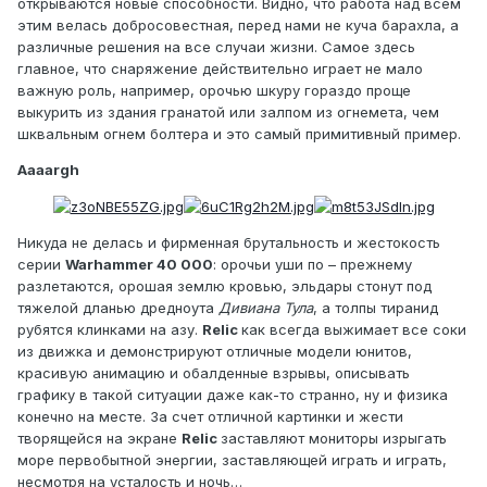
открываются новые способности. Видно, что работа над всем
этим велась добросовестная, перед нами не куча барахла, а
различные решения на все случаи жизни. Самое здесь
главное, что снаряжение действительно играет не мало
важную роль, например, орочью шкуру гораздо проще
выкурить из здания гранатой или залпом из огнемета, чем
шквальным огнем болтера и это самый примитивный пример.
Aaaargh
Никуда не делась и фирменная брутальность и жестокость
серии
Warhammer 40 000
: орочьи уши по – прежнему
разлетаются, орошая землю кровью, эльдары стонут под
тяжелой дланью дредноута
Дивиана Тула
, а толпы тиранид
рубятся клинками на азу.
Relic
как всегда выжимает все соки
из движка и демонстрируют отличные модели юнитов,
красивую анимацию и обалденные взрывы, описывать
графику в такой ситуации даже как-то странно, ну и физика
конечно на месте. За счет отличной картинки и жести
творящейся на экране
Relic
заставляют мониторы изрыгать
море первобытной энергии, заставляющей играть и играть,
несмотря на усталость и ночь…