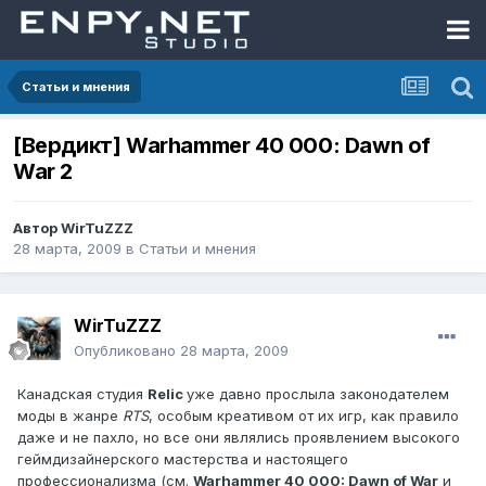
Статьи и мнения
[Вердикт] Warhammer 40 000: Dawn of
War 2
Автор
WirTuZZZ
28 марта, 2009
в
Статьи и мнения
WirTuZZZ
Опубликовано
28 марта, 2009
Канадская студия
Relic
уже давно прослыла законодателем
моды в жанре
RTS
, особым креативом от их игр, как правило
даже и не пахло, но все они являлись проявлением высокого
геймдизайнерского мастерства и настоящего
профессионализма (см.
Warhammer 40 000: Dawn of War
и