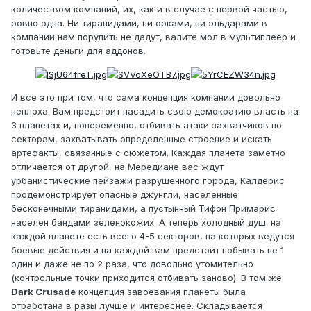
количеством компаний, их, как и в случае с первой частью,
ровно одна. Ни тиранидами, ни орками, ни эльдарами в
компании нам порулить не дадут, валите мол в мультиплеер и
готовьте деньги для аддонов.
И все это при том, что сама концепция компании довольно
неплоха. Вам предстоит насадить свою
демократию
власть на
3 планетах и, попеременно, отбивать атаки захватчиков по
секторам, захватывать определенные строение и искать
артефакты, связанные с сюжетом. Каждая планета заметно
отличается от другой, на Мередиане вас ждут
урбанистические пейзажи разрушенного города, Калдерис
продемонстрирует опасные джунгли, населенные
бесконечными тиранидами, а пустынный Тифон Примарис
населен бандами зеленокожих. А теперь холодный душ: на
каждой планете есть всего 4-5 секторов, на которых ведутся
боевые действия и на каждой вам предстоит побывать не 1
один и даже не по 2 раза, что довольно утомительно
(контрольные точки приходится отбивать заново). В том же
Dark Crusade
концепция завоевания планеты была
отработана в разы лучше и интереснее. Складывается