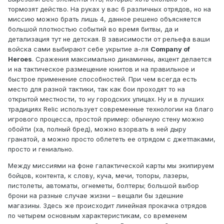
тормозят действо. На руках у вас 6 различных отрядов, но на
миссию можно брать лишь 4, данное решено объясняется
большой плотностью событий во время битвы, да и
детализация тут не детская. В зависимости от рельефа ваши
войска сами выбирают себе укрытие а-ля
Company of
Heroes
. Сражения максимально динамичны, акцент делается
и на тактическое размещение юнитов и на правильное и
быстрое применение способностей. При чем всегда есть
место для разной тактики, так как бои проходят то на
открытой местности, то ну городских улицах. Ну и в лучших
традициях Relic использует современные технологии на благо
игрового процесса, простой пример: обычную стену можно
обойти (ха, полный бред), можно взорвать в ней дыру
гранатой, а можно просто облететь ее отрядом с джетпаками,
просто и гениально.
Между миссиями на фоне галактической карты мы экипируем
бойцов, контента, к слову, куча, мечи, топоры, лазеры,
пистолеты, автоматы, огнеметы, болтеры; большой выбор
брони на разные случае жизни – вещали бы здешние
магазины. Здесь же происходит линейная прокачка отрядов
по четырем основным характеристикам, со временем