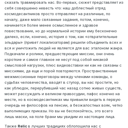
сказать травмировать нас. Во-первых, сюжет представляет из
себя совершенно невесть что: наш доблестный отряд
космодесантников просто отправляют на различные, по
началу, даже мало связанные задания, потом, конечно,
начинается более менее осмысленное и здравое
повествование, но до нормальной истории ему бесконечно
далеко, если, конечно, история о том, как «отвратительные
эльдары» (привет локализаторам) решили объединить всех и
вся и уничтожить людей не является для вас эталоном жанра.
Подкачали и ролики, предшествующие миссии, они очень
короткие и самое главное не несут под собой никакой
смысловой нагрузки, плюс видеовставки ни как не связаны с
миссиями, да еще и порой повторяются. Пространственные
межмиссионные переговоры между членами команды, о
судьбах человечества, вводят в ступор, вы нас простите, но
как ублюдок, перерубивший час назад сотню живых существ,
может рассуждать и великом правосудии, пафос конечно на
месте, но в космодесантниках мы привыкли видеть в первую
очередь не философов на пенсии, а безжалостных вояк, четко
выполняющих приказы. Но вы не беспокойтесь, это всего
лишь маски, на поле брани мы увидим их настоящие лица.
Также
Relic
в лучших традициях облопошила нас с