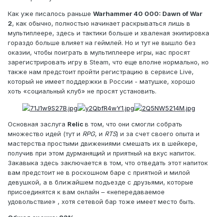
Как уже писалось раньше
Warhammer 40 000: Dawn of War
2
, как обычно, полностью начинает раскрываться лишь в
мультиплеере, здесь и тактики больше и хваленая экипировка
гораздо больше влияет на геймлей. Но и тут не вышло без
оказии, чтобы поиграть в мультиплеере игры, нас просят
зарегистрировать игру в Steam, что еще вполне нормально, но
также нам предстоит пройти регистрацию в сервисе Live,
который не имеет поддержки в России - матушке, хорошо
хоть «социальный клуб» не просят установить.
Основная заслуга
Relic
в том, что они смогли собрать
множество идей (тут и
RPG
, и
RTS
) и за счет своего опыта и
мастерства простыми движениями смешать их в шейкере,
получив при этом дурманящий и приятный на вкус напиток.
Закавыка здесь заключается в том, что отведать этот напиток
вам предстоит не в роскошном баре с приятной и милой
девушкой, а в ближайшем подъезде с друзьями, которые
присоединятся к вам онлайн – «непередаваемое
удовольствие» , хотя сетевой бар тоже имеет место быть.