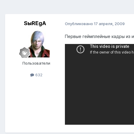
SыREgA
Опубликовано
17 апреля, 2009
Первые геймплейные кадры из и
Пользователи
632