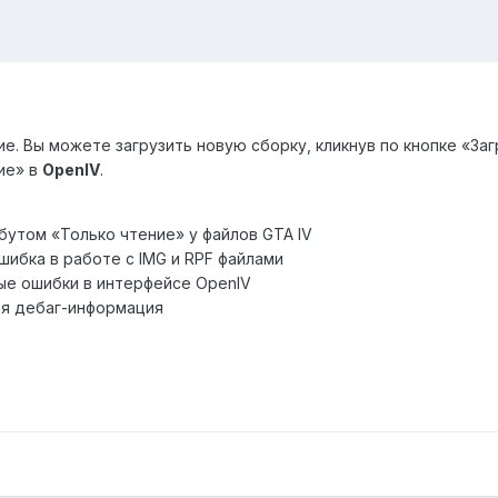
. Вы можете загрузить новую сборку, кликнув по кнопке «Заг
ие» в
OpenIV
.
бутом «Только чтение» у файлов GTA IV
шибка в работе с IMG и RPF файлами
ые ошибки в интерфейсе OpenIV
я дебаг-информация