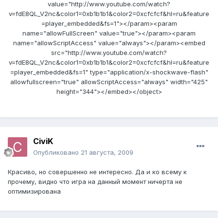
value="http://www.youtube.com/watch?
v=fdE8QL_V2nc&color1=0xb1b1b1&color2=0xcfcfcf&hl=ru&feature
=player_embedded&fs=1"></param><param
name="allowFullScreen" value="true"></param><param
name="allowScriptAccess" value="always"></param><embed
src="http://www.youtube.com/watch?
v=fdE8QL_V2nc&color1=0xb1b1b1&color2=0xcfcfcf&hl=ru&feature
=player_embedded&fs=1" type="application/x-shockwave-flash"
allowfullscreen="true" allowScriptAccess="always" width="425"
height="344"></embed></object>
CiviK
Опубликовано
21 августа, 2009
Красиво, но совершенно не интересно. Да и ко всему к
прочему, видно что игра на данный момент ничерта не
оптимизирована