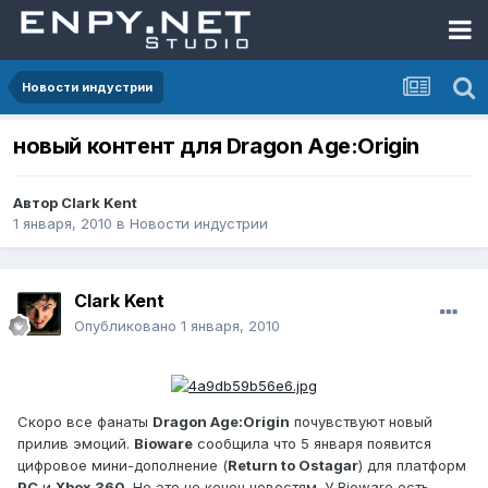
Новости индустрии
новый контент для Dragon Age:Origin
Автор
Clark Kent
1 января, 2010
в
Новости индустрии
Clark Kent
Опубликовано
1 января, 2010
Скоро все фанаты
Dragon Age:Origin
почувствуют новый
прилив эмоций.
Bioware
сообщила что 5 января появится
цифровое мини-дополнение (
Return to Ostagar
) для платформ
PC
и
Xbox 360
. Но это не конец новостям. У Bioware есть