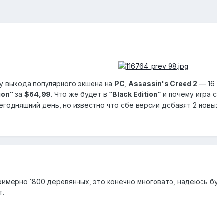
у выхода популярного экшена на
PC
,
Assassin's Creed 2
— 16 
ion"
за
$64,99
. Что же будет в
”Black Edition”
и почему игра с
егодняшний день, но известно что обе версии добавят 2 нов
примерно 1800 деревянных, это конечно многовато, надеюсь б
т.