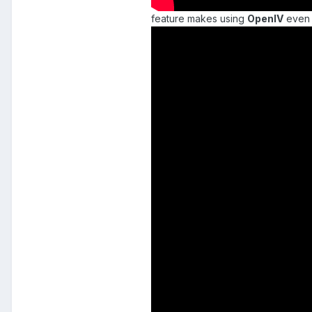
feature makes using
OpenIV
even 