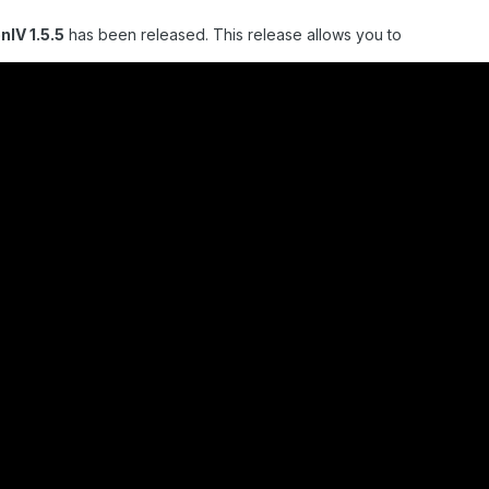
nIV 1.5.5
has been released. This release allows you to