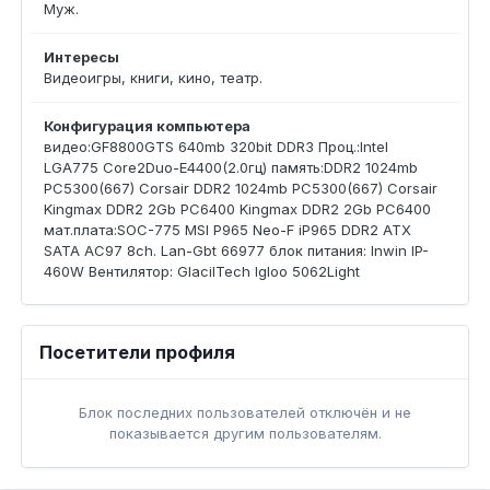
Муж.
Интересы
Видеоигры, книги, кино, театр.
Конфигурация компьютера
видео:GF8800GTS 640mb 320bit DDR3 Проц.:Intel
LGA775 Core2Duo-E4400(2.0гц) память:DDR2 1024mb
PC5300(667) Corsair DDR2 1024mb PC5300(667) Corsair
Kingmax DDR2 2Gb PC6400 Kingmax DDR2 2Gb PC6400
мат.плата:SOC-775 MSI P965 Neo-F iP965 DDR2 ATX
SATA AC97 8ch. Lan-Gbt 66977 блок питания: Inwin IP-
460W Вентилятор: GlacilTech Igloo 5062Light
Посетители профиля
Блок последних пользователей отключён и не
показывается другим пользователям.