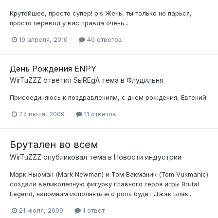
Крутейшее, просто супер! p.s Жень, ты только не парься,
просто перевод у вас правда очень...
19 апреля, 2010
40 ответов
День Рождения ENPY
WirTuZZZ
ответил
SыREgA
тема в
Флудильня
Присоединяюсь к поздравлениям, с днем рождения, Евгений!
27 июля, 2009
11 ответов
Брутален во всем
WirTuZZZ
опубликовал тема в
Новости индустрии
Марк Ньюман (Mark Newman) и Том Вакманик (Tom Vukmanic)
создали великолепную фигурку главного героя игры Brutal
Legend, напомним исполнять его роль будет Джэк Блэк...
21 июля, 2009
1 ответ