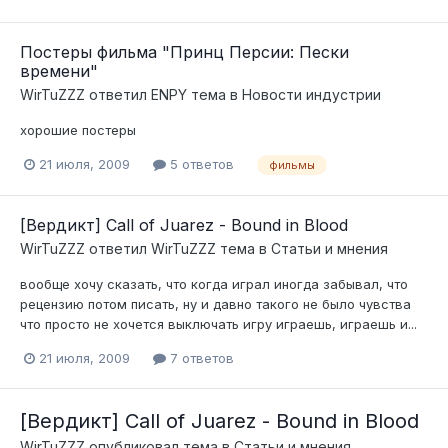
Постеры фильма "Принц Персии: Пески
времени"
WirTuZZZ
ответил
ENPY
тема в
Новости индустрии
хорошие постеры
21 июля, 2009
5 ответов
фильмы
[Вердикт] Call of Juarez - Bound in Blood
WirTuZZZ
ответил
WirTuZZZ
тема в
Статьи и мнения
вообще хочу сказать, что когда играл иногда забывал, что
рецензию потом писать, ну и давно такого не было чувства
что просто не хочется выключать игру играешь, играешь и...
21 июля, 2009
7 ответов
[Вердикт] Call of Juarez - Bound in Blood
WirTuZZZ
опубликовал тема в
Статьи и мнения