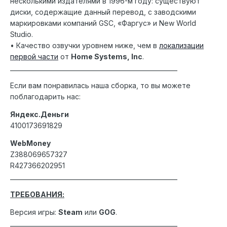
несколькими издателями в 1996-м году: существуют
диски, содержащие данный перевод, с заводскими
маркировками компаний GSC, «Фаргус» и New World
Studio.
• Качество озвучки уровнем ниже, чем в
локализации
первой части
от
Home Systems, Inc
.
_______________________________________________________
Если вам понравилась наша сборка, то вы можете
поблагодарить нас:
Яндекс.Деньги
4100173691829
WebMoney
Z388069657327
R427366202951
_______________________________________________________
ТРЕБОВАНИЯ:
Версия игры:
Steam
или
GOG
.
_______________________________________________________