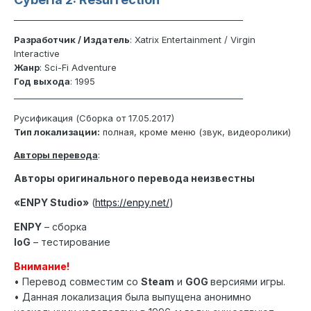
_______________________________________________________
Разработчик / Издатель
: Xatrix Entertainment / Virgin
Interactive
Жанр
: Sci-Fi Adventure
Год выхода
: 1995
_______________________________________________________
Русификация (Сборка от 17.05.2017)
Тип локализации:
полная, кроме меню (звук, видеоролики)
Авторы перевода
:
Авторы оригинального перевода неизвестны
«ENPY Studio»
(
https://enpy.net/
)
ENPY
– сборка
IoG
– тестирование
Внимание!
• Перевод совместим со
Steam
и
GOG
версиями игры.
• Данная локализация была выпущена анонимно