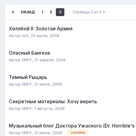
НАЗАД
1
2
3
Страница 3 из 3
Хеллбой II: Золотая Армия
Автор
IoG
,
23 июля, 2008
Опасный Бангкок
Автор
ENPY
,
21 апреля, 2008
Темный Рыцарь
Автор
ENPY
,
21 июля, 2008
Секретные материалы: Хочу верить
Автор
ENPY
,
1 августа, 2008
Музыкальный блог Доктора Ужасного (Dr. Horrible's 
Автор
ENPY
,
21 июля, 2008
сериалы