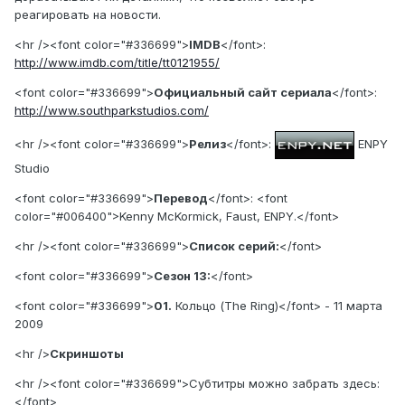
реагировать на новости.
<hr /><font color="#336699">
IMDB
</font>:
http://www.imdb.com/title/tt0121955/
<font color="#336699">
Официальный сайт сериала
</font>:
http://www.southparkstudios.com/
<hr /><font color="#336699">
Релиз
</font>:
ENPY
Studio
<font color="#336699">
Перевод
</font>: <font
color="#006400">Kenny McKormick, Faust, ENPY.</font>
<hr /><font color="#336699">
Список серий:
</font>
<font color="#336699">
Сезон 13:
</font>
<font color="#336699">
01.
Кольцо (The Ring)</font> - 11 марта
2009
<hr />
Скриншоты
<hr /><font color="#336699">Субтитры можно забрать здесь:
</font>