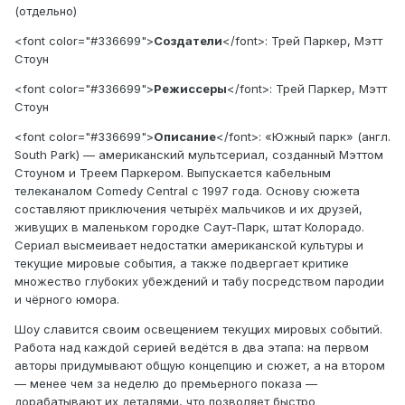
(отдельно)
<font color="#336699">
Создатели
</font>: Трей Паркер, Мэтт
Стоун
<font color="#336699">
Режиссеры
</font>: Трей Паркер, Мэтт
Стоун
<font color="#336699">
Описание
</font>: «Южный парк» (англ.
South Park) — американский мультсериал, созданный Мэттом
Стоуном и Треем Паркером. Выпускается кабельным
телеканалом Comedy Central с 1997 года. Основу сюжета
составляют приключения четырёх мальчиков и их друзей,
живущих в маленьком городке Саут-Парк, штат Колорадо.
Сериал высмеивает недостатки американской культуры и
текущие мировые события, а также подвергает критике
множество глубоких убеждений и табу посредством пародии
и чёрного юмора.
Шоу славится своим освещением текущих мировых событий.
Работа над каждой серией ведётся в два этапа: на первом
авторы придумывают общую концепцию и сюжет, а на втором
— менее чем за неделю до премьерного показа —
дорабатывают их деталями, что позволяет быстро