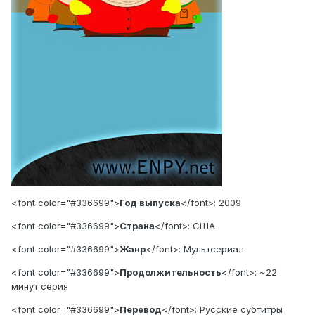
<font color="#336699">
Год выпуска
</font>: 2009
<font color="#336699">
Страна
</font>: США
<font color="#336699">
Жанр
</font>: Мультсериал
<font color="#336699">
Продолжительность
</font>: ~22
минут серия
<font color="#336699">
Перевод
</font>: Русские субтитры