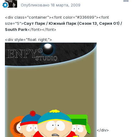
Опубликовано
18 марта, 2009
<div class="container"><font color="#336699"><font
size="5">
Саут Парк / Южный Парк (Сезон 13, Серия 01) /
South Park
</font></font>
<div style="float: right;">
</div>