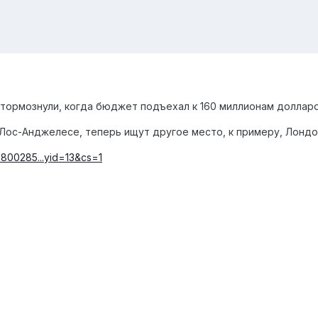
 тормознули, когда бюджет подъехал к 160 миллионам долларо
Лос-Анджелесе, теперь ищут другое место, к примеру, Лондо
11800285...yid=13&cs=1