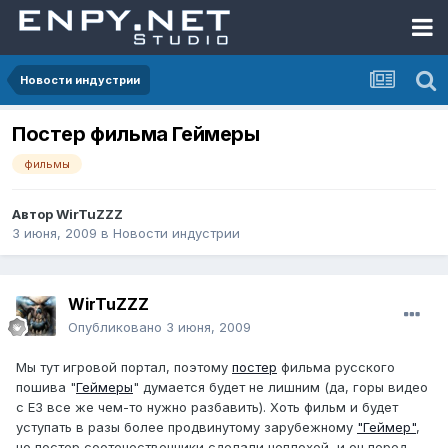
Новости индустрии
Постер фильма Геймеры
фильмы
Автор
WirTuZZZ
3 июня, 2009
в
Новости индустрии
WirTuZZZ
Опубликовано
3 июня, 2009
Мы тут игровой портал, поэтому
постер
фильма русского
пошива "
Геймеры
" думается будет не лишним (да, горы видео
с Е3 все же чем-то нужно разбавить). Хоть фильм и будет
уступать в разы более продвинутому зарубежному
"Геймер"
,
но постер соотечественники сделали неплохой, и он перед