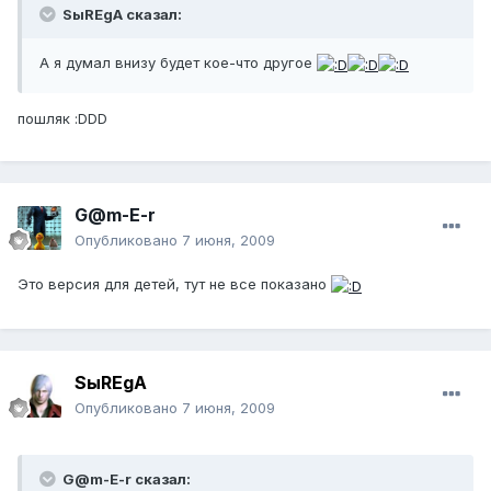
SыREgA сказал:
А я думал внизу будет кое-что другое
пошляк :DDD
G@m-E-r
Опубликовано
7 июня, 2009
Это версия для детей, тут не все показано
SыREgA
Опубликовано
7 июня, 2009
G@m-E-r сказал: