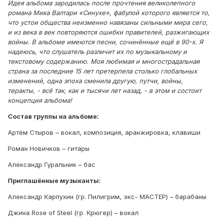
Идея альбома зародилась после прочтения великолепного
романа Мика Валтари «Синухе», фабулой которого является то,
что устои общества неизменно навязаны сильными мира сего,
и из века в век повторяются ошибки правителей, разжигающих
войны. В альбоме имеются песни, сочинённые ещё в 90-х. Я
надеюсь, что слушатель различит их по музыкальному и
текстовому содержанию. Моя любимая и многострадальная
страна за последние 15 лет претерпела столько глобальных
изменений, одна эпоха сменила другую, путчи, войны,
теракты, - всё так, как и тысячи лет назад, - в этом и состоит
концепция альбома!
Состав группы на альбоме:
Артём Стыров – вокал, композиция, аранжировка, клавиши
Роман Новичков – гитары
Александр Гуральник – бас
Приглашённые музыканты:
Александр Карпухин (гр. Пилигрим, экс- МАСТЕР) – барабаны
Джина Rose of Steel (гр. Крюгер) – вокал