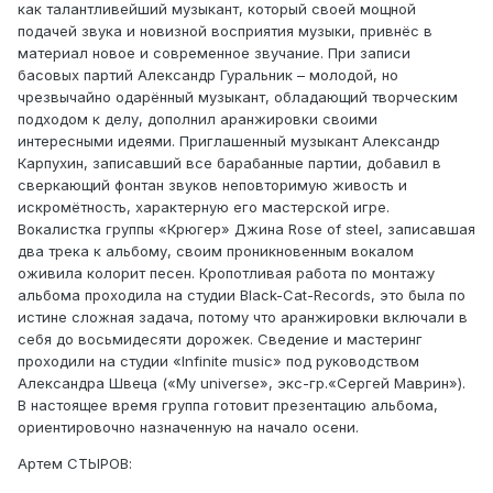
как талантливейший музыкант, который своей мощной
подачей звука и новизной восприятия музыки, привнёс в
материал новое и современное звучание. При записи
басовых партий Александр Гуральник – молодой, но
чрезвычайно одарённый музыкант, обладающий творческим
подходом к делу, дополнил аранжировки своими
интересными идеями. Приглашенный музыкант Александр
Карпухин, записавший все барабанные партии, добавил в
сверкающий фонтан звуков неповторимую живость и
искромётность, характерную его мастерской игре.
Вокалистка группы «Крюгер» Джина Rose of steel, записавшая
два трека к альбому, своим проникновенным вокалом
оживила колорит песен. Кропотливая работа по монтажу
альбома проходила на студии Black-Cat-Records, это была по
истине сложная задача, потому что аранжировки включали в
себя до восьмидесяти дорожек. Сведение и мастеринг
проходили на студии «Infinite music» под руководством
Александра Швеца («My universe», экс-гр.«Сергей Маврин»).
В настоящее время группа готовит презентацию альбома,
ориентировочно назначенную на начало осени.
Артем СТЫРОВ: