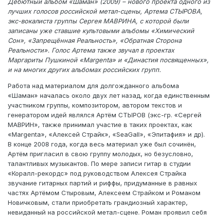
Дебютный альбом «Шаман» (2009) – нового проекта одного из
лучших голосов российской метал-сцены, Артема СТЫРОВА,
экс-вокалиста группы Сергея МАВРИНА, с которой были
записаны уже ставшие культовыми альбомы «Химический
Сон», «Запрещённая Реальность», «Обратная Сторона
Реальности». Голос Артема также звучал в проектах
Маргариты Пушкиной «Margenta» и «Династия посвященных»,
и на многих других альбомах российских групп.
Работа над материалом для долгожданного альбома
«Шаман» началась около двух лет назад, когда единственным
участником группы, композитором, автором текстов и
генератором идей являлся Артём СТЫРОВ (экс-гр. «Сергей
МАВРИН», также принимал участие в таких проектах, как
«Margenta», «Алексей Страйк», «SeaGall», «Эпитафия» и др).
В конце 2008 года, когда весь материал уже был сочинён,
Артём пригласил в свою группу молодых, но безусловно,
талантливых музыкантов. По мере записи гитар в студии
«Коралл-рекордс» под руководством Алексея Страйка
звучание гитарных партий и риффы, придуманные в равных
частях Артёмом Стыровым, Алексеем Страйком и Романом
Новичковым, стали приобретать грандиозный характер,
невиданный на российской метал-сцене. Роман проявил себя