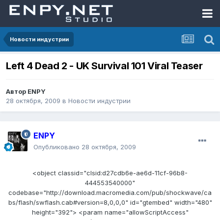
Новости индустрии
Left 4 Dead 2 - UK Survival 101 Viral Teaser
Автор
ENPY
28 октября, 2009
в
Новости индустрии
ENPY
Опубликовано
28 октября, 2009
<object classid="clsid:d27cdb6e-ae6d-11cf-96b8-
444553540000"
codebase="http://download.macromedia.com/pub/shockwave/ca
bs/flash/swflash.cab#version=8,0,0,0" id="gtembed" width="480"
height="392"> <param name="allowScriptAccess"