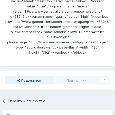
value="sameDomain" /> <param name="allowFullScreen"
value="true" /> <param name="movie"
value="http://www.gametrailers.com/remote_wrap.php?
mid=58245"/><param name="quality" value="high" /> <embed
src="http://www.gametrailers.com/remote_wrap.php?mid=58245"
swLiveConnect="true" name="gtembed" align="middle"
allowScriptAccess="sameDomain" allowFullScreen="true"
quality="high"
pluginspage="http://www.macromedia.com/go/getflashplayer"
type="application/x-shockwave-flash" width="480"
height="392"></embed> </object>
Поделиться
Подписчики
0
Перейти к списку тем