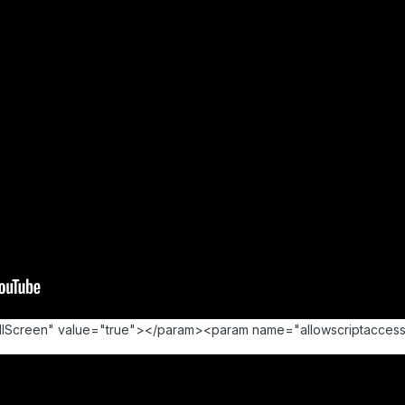
llScreen" value="true"></param><param name="allowscriptacce