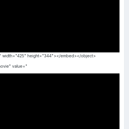
rue" width="425" height="344"></embed></object>
ovie" value="