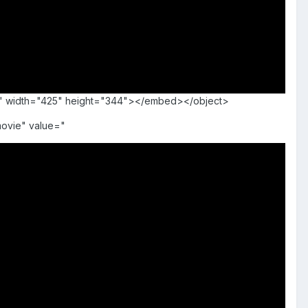
rue" width="425" height="344"></embed></object>
ovie" value="