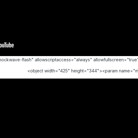
shockwave-flash" allowscriptaccess="always" allowfullscreen="t
<object width="425" height="344"><param name="m