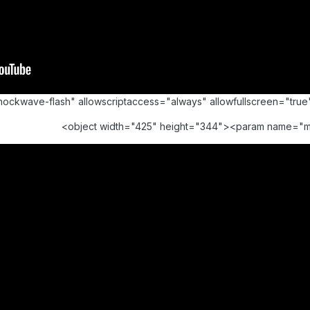
shockwave-flash" allowscriptaccess="always" allowfullscreen="t
<object width="425" height="344"><param name="m