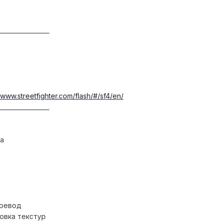
_________________
//www.streetfighter.com/flash/#/sf4/en/
_________________
ка
еревод
овка текстур