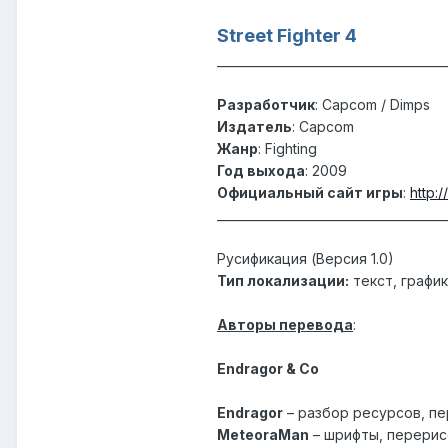
Street Fighter 4
______________________________________
Разработчик
: Capcom / Dimps
Издатель
: Capcom
Жанр
: Fighting
Год выхода
: 2009
Официальный сайт игры
:
http:
______________________________________
Русификация (Версия 1.0)
Тип локализации:
текст, графи
Авторы перевода
:
Endragor & Co
Endragor
– разбор ресурсов, п
MeteoraMan
– шрифты, перерис