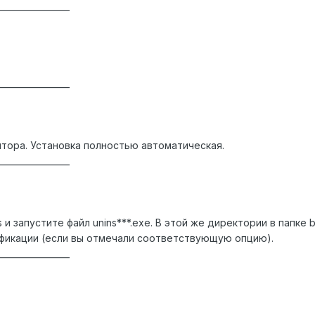
_________________
_________________
тора. Установка полностью автоматическая.
_________________
s и запустите файл unins***.exe. В этой же директории в папк
фикации (если вы отмечали соответствующую опцию).
_________________