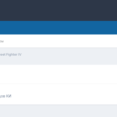
ры
reet Fighter IV
дов КИ