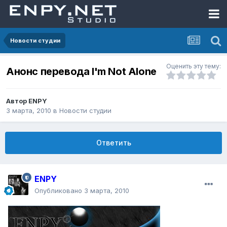
Новости студии
Оценить эту тему:
Анонс перевода I'm Not Alone
Автор
ENPY
3 марта, 2010
в
Новости студии
Ответить
ENPY
Опубликовано
3 марта, 2010