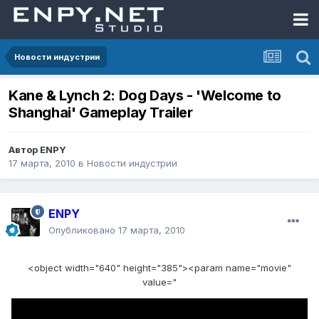
Новости индустрии
Kane & Lynch 2: Dog Days - 'Welcome to
Shanghai' Gameplay Trailer
Автор
ENPY
17 марта, 2010
в
Новости индустрии
ENPY
Опубликовано
17 марта, 2010
<object width="640" height="385"><param name="movie"
value="