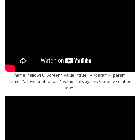
name="allowFullScreen" value="true"></param><param
name="allowscriptaccess" value="always"></param><embed
src="