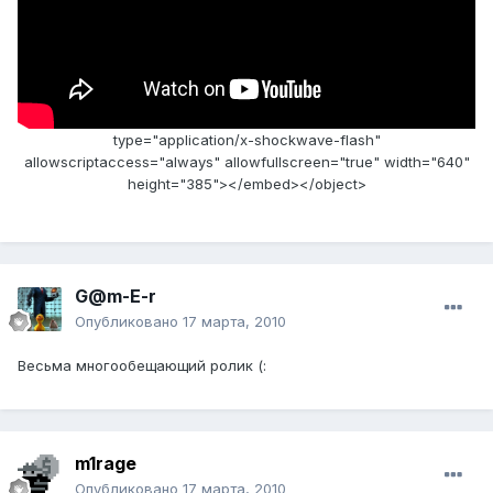
type="application/x-shockwave-flash"
allowscriptaccess="always" allowfullscreen="true" width="640"
height="385"></embed></object>
G@m-E-r
Опубликовано
17 марта, 2010
Весьма многообещающий ролик (:
m1rage
Опубликовано
17 марта, 2010