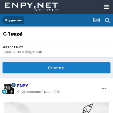
Флудильня
С 1 мая!
Автор
ENPY
1 мая, 2010
в
Флудильня
Ответить
ENPY
Опубликовано
1 мая, 2010