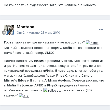
На консолях не будет всего того, что написано в новости.
Montana
Опубликовано
21 мая, 2010
Гость
, может лучше не хамить - и не позориться?
Каждый выбирает свою платформу.
Mafia II
- на консоли это
самый настоящий позор, ИМХО.
Насчет сабжа.
2K
видимо решили выжать весь потенциал из
игры. Не только для привлечения покупателей игры, но и для
покупателей продукции
nVidia
. Я чувствую, многие побегут в
магазин за
"джифорсами"
ради
PhysX
, как это было с
Mirror's Edge
и
Batman: Arkham Asylum
. Хочется верить, что
в
Mafia II
эффекты
APEX
и
PhysX
придадут геймплею
особенной красочности
, а не вставят
"для
галочки"