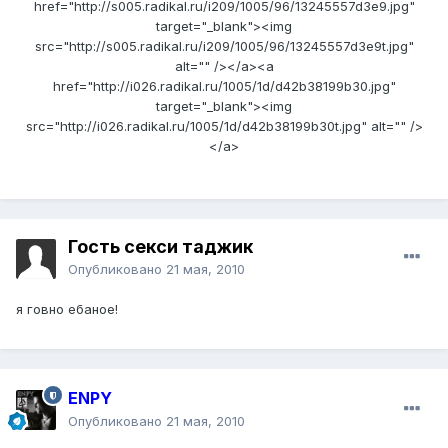
href="http://s005.radikal.ru/i209/1005/96/13245557d3e9.jpg"
target="_blank"><img
src="http://s005.radikal.ru/i209/1005/96/13245557d3e9t.jpg"
alt="" /></a><a
href="http://i026.radikal.ru/1005/1d/d42b38199b30.jpg"
target="_blank"><img
src="http://i026.radikal.ru/1005/1d/d42b38199b30t.jpg" alt="" />
</a>
Гость секси таджик
Опубликовано
21 мая, 2010
я говно ебаное!
ENPY
Опубликовано
21 мая, 2010