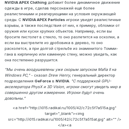
NVIDIA APEX Clothing
добавит более динамичное движение
одежды в игре, сделав персонажей ещё более
реалистичными и реагирующими на условия окружающей
среды. С
NVIDIA APEX Particles
игроки увидят реалистичные
взрывы, а также последствия от них, к примеру, обломки от
оружия или куски хрупких объектов. Например, если вы
бросите пистолет в стекло, то оно разлетится на осколки, а
если вы выстрелите из дробовика в дерево, то оно
расколется, а при долгой стрельбе из знаменитого Томми-
гана в кирпичную или каменную стену, можно увидеть, как
она постепенно разрушится.
"Мы очень воодушевлены уже скорым запуском Mafia II на
Windows PC,"
- сказал
Drew Henry
, генеральный директор
подразделения
GeForce
в
NVIDIA
.
"С поддержкой GPU-
акселератора PhysX и 3D Vision, игроки смогут увидеть мир в
совершенно другом измерении. Игроки будут очень
довольны."
<a href="http://i015.radikal.ru/1005/42/c72c5f7a515a.jpg"
target="_blank"><img
src="http://i015.radikal.ru/1005/42/c72c5f7a515at.jpg" alt="" />
</a><a