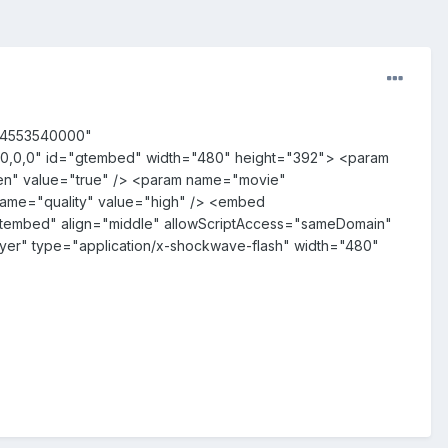
444553540000"
,0,0,0" id="gtembed" width="480" height="392"> <param
en" value="true" /> <param name="movie"
name="quality" value="high" /> <embed
gtembed" align="middle" allowScriptAccess="sameDomain"
ayer" type="application/x-shockwave-flash" width="480"