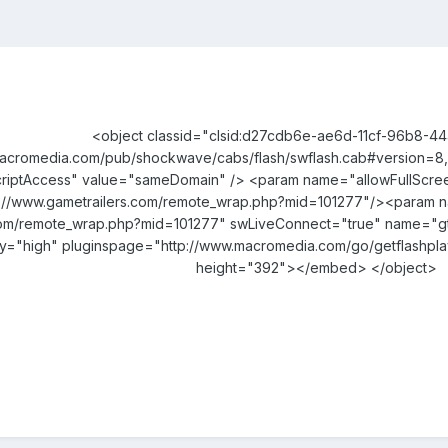
<object classid="clsid:d27cdb6e-ae6d-11cf-96b8-
acromedia.com/pub/shockwave/cabs/flash/swflash.cab#version=8
riptAccess" value="sameDomain" /> <param name="allowFullScre
p://www.gametrailers.com/remote_wrap.php?mid=101277"/><param 
.com/remote_wrap.php?mid=101277" swLiveConnect="true" name="
ity="high" pluginspage="http://www.macromedia.com/go/getflashpl
height="392"></embed> </object>