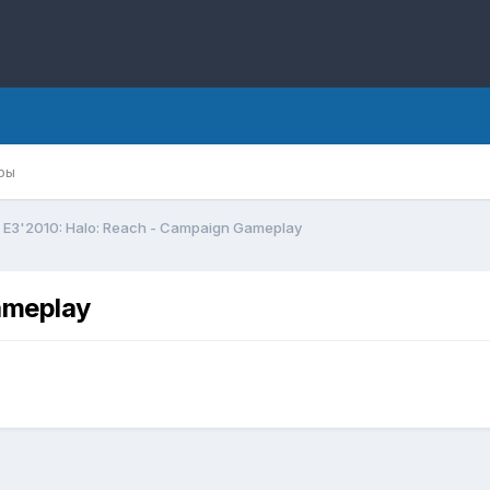
ры
E3'2010: Halo: Reach - Campaign Gameplay
ameplay