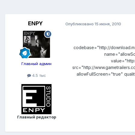
ENPY
Опубликовано
15 июня, 2010
codebase="http://download.m
name="allowSc
value="htt
Главный админ
src="http://www.gametrailers
allowFullScreen="true" qual
4.5 тыс
Главный редактор