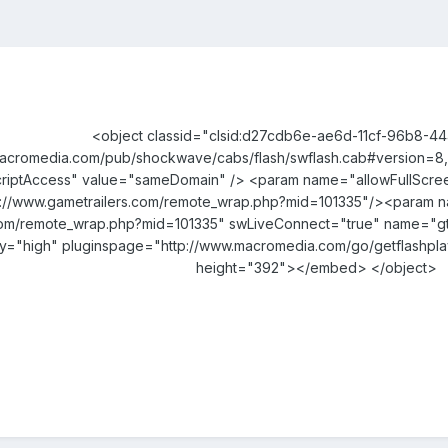
<object classid="clsid:d27cdb6e-ae6d-11cf-96b8-
acromedia.com/pub/shockwave/cabs/flash/swflash.cab#version=8
riptAccess" value="sameDomain" /> <param name="allowFullScre
p://www.gametrailers.com/remote_wrap.php?mid=101335"/><param n
.com/remote_wrap.php?mid=101335" swLiveConnect="true" name="
ity="high" pluginspage="http://www.macromedia.com/go/getflashpl
height="392"></embed> </object>