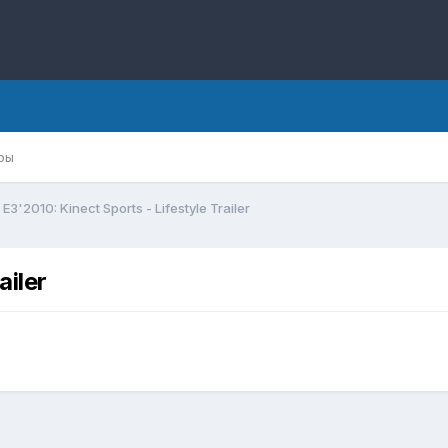
ры
E3'2010: Kinect Sports - Lifestyle Trailer
ailer