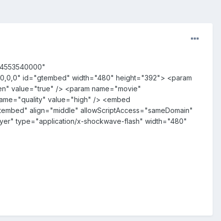
444553540000"
,0,0,0" id="gtembed" width="480" height="392"> <param
en" value="true" /> <param name="movie"
ame="quality" value="high" /> <embed
gtembed" align="middle" allowScriptAccess="sameDomain"
ayer" type="application/x-shockwave-flash" width="480"