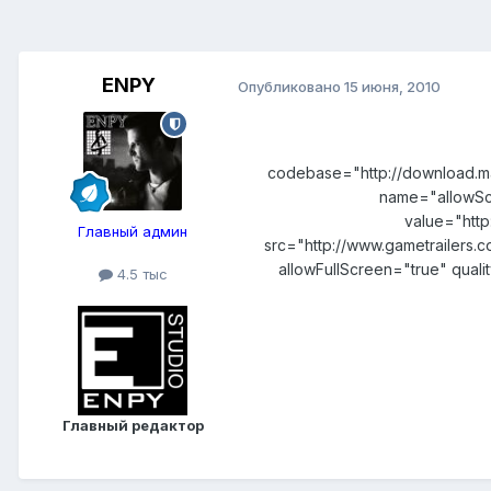
ENPY
Опубликовано
15 июня, 2010
codebase="http://download.m
name="allowSc
value="htt
Главный админ
src="http://www.gametrailers
allowFullScreen="true" qual
4.5 тыс
Главный редактор