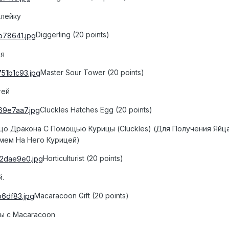
 лейку
Diggerling (20 points)
ля
Master Sour Tower (20 points)
тей
Cluckles Hatches Egg (20 points)
цо Дракона С Помощью Курицы (Cluckles) (Для Получения Яй
мем На Него Курицей)
Horticulturist (20 points)
й.
Macaracoon Gift (20 points)
ры с Macaracoon