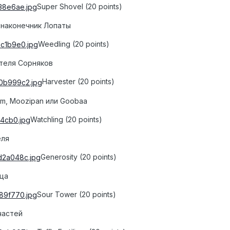
Super Shovel (20 points)
 наконечник Лопаты
Weedling (20 points)
ителя Сорняков
Harvester (20 points)
um, Moozipan или Goobaa
Watchling (20 points)
еля
Generosity (20 points)
вца
Sour Tower (20 points)
частей