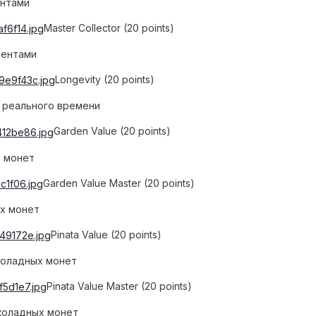
ентами
Master Collector (20 points)
дентами
Longevity (20 points)
ов реального времени
Garden Value (20 points)
х монет
Garden Value Master (20 points)
ых монет
Pinata Value (20 points)
околадных монет
Pinata Value Master (20 points)
околадных монет