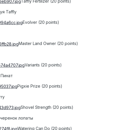
Taffly Fertilizer (20 points)
я Taffly
Evolver (20 points)
Master Land Owner (20 points)
Variants (20 points)
 Пинат
Pigxie Prize (20 points)
rry
Shovel Strength (20 points)
 черенок лопаты
Watering Can Do (20 points)