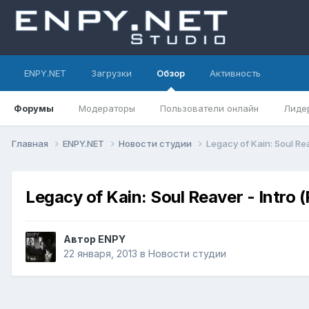
ENPY.NET
Загрузки
Обзор
Активность
Форумы
Модераторы
Пользователи онлайн
Лиде
Главная
ENPY.NET
Новости студии
Legacy of Kain: Soul Re
Legacy of Kain: Soul Reaver - Intro
Автор
ENPY
22 января, 2013
в
Новости студии