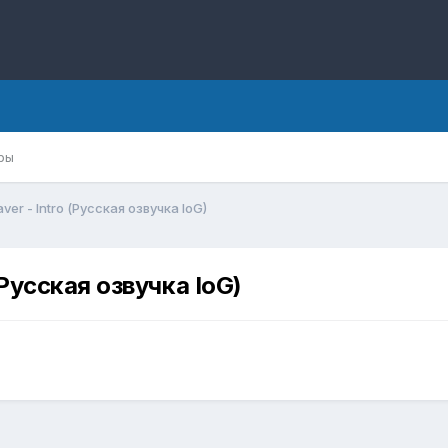
ры
aver - Intro (Русская озвучка IoG)
 (Русская озвучка IoG)