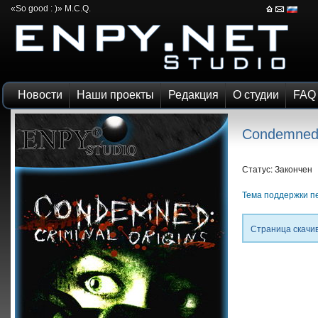
«So good : )» M.C.Q.
Новости
Наши проекты
Редакция
О студии
FAQ
Condemned -
Статус: Закончен
Тема поддержки п
Страница скачи