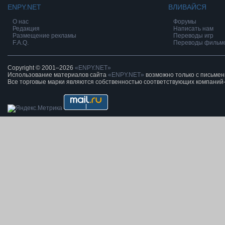
ENPY.NET
ВЛИВАЙСЯ
О нас
Форумы
Редакция
Написать нам
Размещение рекламы
Переводы игр
F.A.Q.
Переводы фильм
Copyright © 2001–2026
«ENPY.NET»
Использование материалов сайта
«ENPY.NET»
возможно только с письме
Все торговые марки являются собственностью соответствующих компаний